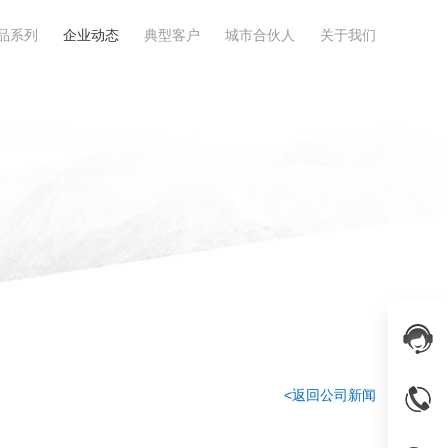
品系列
企业动态
典型客户
城市合伙人
关于我们
<返回公司新闻