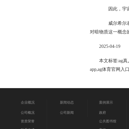
因此，宇宙可
威尔希尔表示
对暗物质这一概念
2025-04-19
本文标签:ag真
app,ag体育官网
企业概况
新闻动态
案例展示
公司概况
公司新闻
政府
资质荣誉
公共图书馆