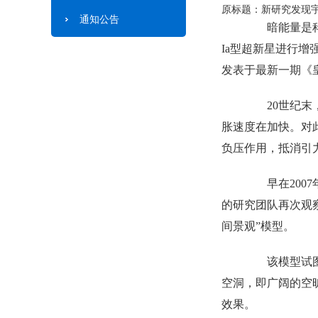
原标题：新研究发现
通知公告
暗能量是科学
Ia型超新星进行
发表于最新一期《
20世纪末，
胀速度在加快。对
负压作用，抵消引
早在2007
的研究团队再次观
间景观”模型。
该模型试图解
空洞，即广阔的空
效果。