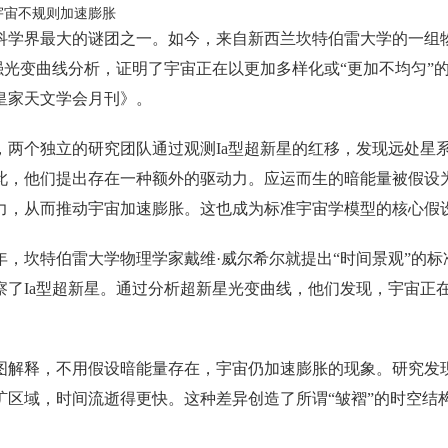
宇宙不规则加速膨胀
界最大的谜团之一。如今，来自新西兰坎特伯雷大学的一组物
增强光变曲线分析，证明了宇宙正在以更加多样化或“更加不均匀
皇家天文学会月刊》。
两个独立的研究团队通过观测Ia型超新星的红移，发现远处星
此，他们提出存在一种额外的驱动力。应运而生的暗能量被假设
力，从而推动宇宙加速膨胀。这也成为标准宇宙学模型的核心假
年，坎特伯雷大学物理学家戴维·威尔希尔就提出“时间景观”的
察了Ia型超新星。通过分析超新星光变曲线，他们发现，宇宙正在
释，不用假设暗能量存在，宇宙仍加速膨胀的现象。研究发现
旷区域，时间流逝得更快。这种差异创造了所谓“皱褶”的时空结