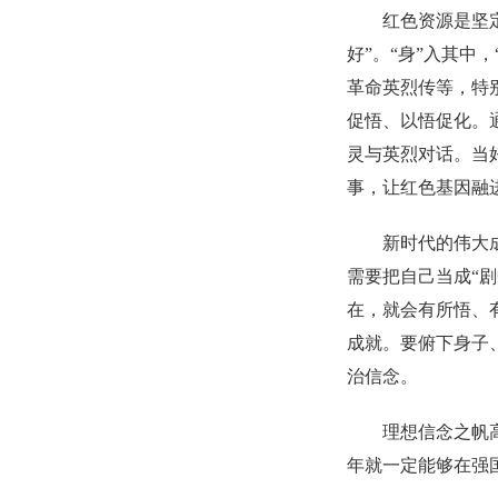
红色资源是坚
好”。“身”入其
革命英烈传等，特
促悟、以悟促化。
灵与英烈对话。当
事，让红色基因融
新时代的伟大
需要把自己当成“
在，就会有所悟、
成就。要俯下身子
治信念。
理想信念之帆
年就一定能够在强