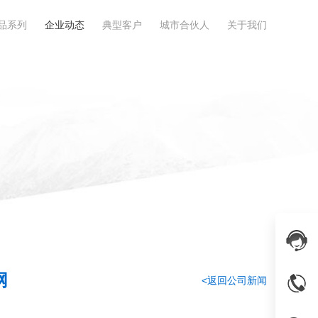
品系列
企业动态
典型客户
城市合伙人
关于我们
网
<返回公司新闻