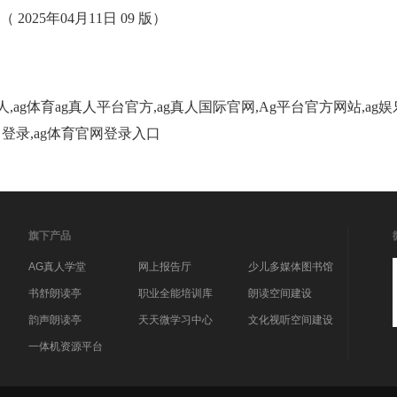
 2025年04月11日 09 版）
人,ag体育ag真人平台官方,ag真人国际官网,Ag平台官方网站,a
入口登录,ag体育官网登录入口
旗下产品
AG真人学堂
网上报告厅
少儿多媒体图书馆
书舒朗读亭
职业全能培训库
朗读空间建设
韵声朗读亭
天天微学习中心
文化视听空间建设
一体机资源平台