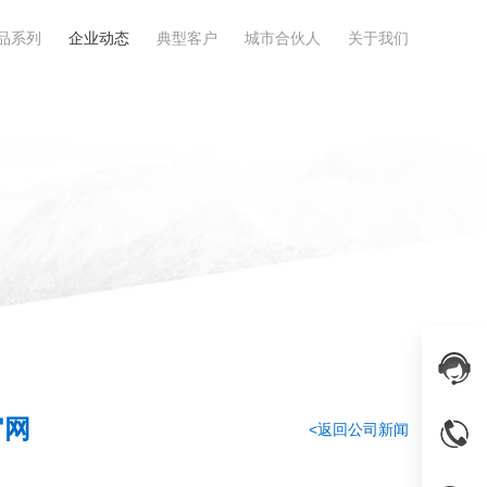
品系列
企业动态
典型客户
城市合伙人
关于我们
官网
<返回公司新闻