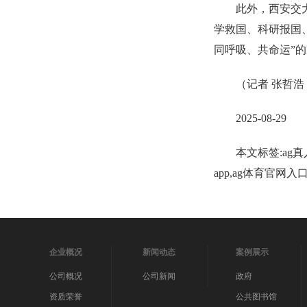
此外，西安交
学救国、科研报国
同呼吸、共命运”
（记者 张哲浩
2025-08-29
本文标签:ag真
app,ag体育官网
企业概况
新闻动态
案例展示
公司概况
公司新闻
政府
资质荣誉
公共图书馆