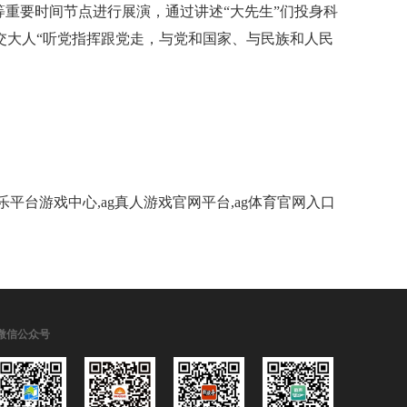
等重要时间节点进行展演，通过讲述“大先生”们投身科
交大人“听党指挥跟党走，与党和国家、与民族和人民
g娱乐平台游戏中心,ag真人游戏官网平台,ag体育官网入口
微信公众号