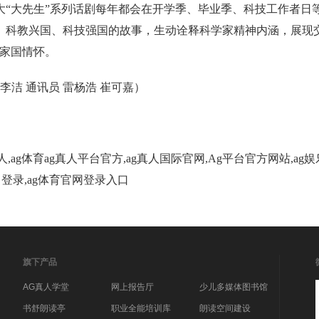
大“大先生”系列话剧每年都会在开学季、毕业季、科技工作者日
、科教兴国、科技强国的故事，生动诠释科学家精神内涵，展现
的家国情怀。
 李洁 通讯员 雷杨浩 崔可嘉）
人,ag体育ag真人平台官方,ag真人国际官网,Ag平台官方网站,a
入口登录,ag体育官网登录入口
旗下产品
AG真人学堂
网上报告厅
少儿多媒体图书馆
书舒朗读亭
职业全能培训库
朗读空间建设