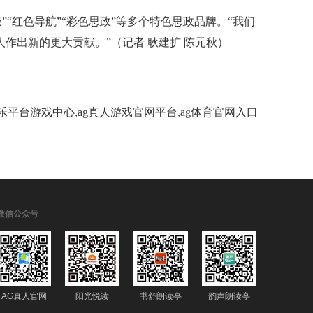
红色导航”“彩色思政”等多个特色思政品牌。“我们
作出新的更大贡献。”（记者 耿建扩 陈元秋）
g娱乐平台游戏中心,ag真人游戏官网平台,ag体育官网入口
微信公众号
AG真人官网
阳光悦读
书舒朗读亭
韵声朗读亭