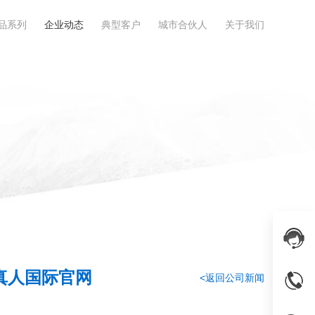
品系列
企业动态
典型客户
城市合伙人
关于我们
真人国际官网
<返回公司新闻