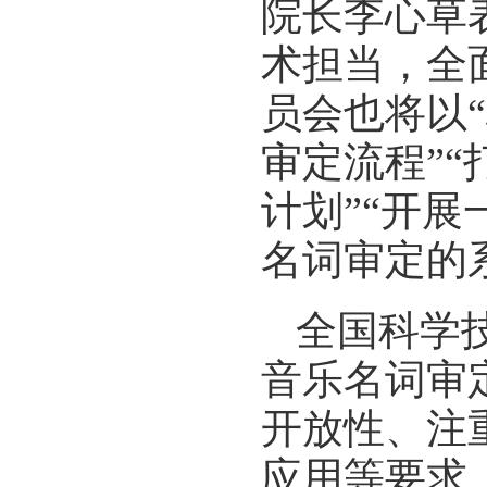
院长李心草
术担当，全
员会也将以
审定流程”
计划”“开展
名词审定的
全国科学
音乐名词审
开放性、注
应用等要求