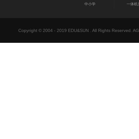
中小学
一体机
Copyright © 2004 - 2019 EDU&SUN . All Rights Reser