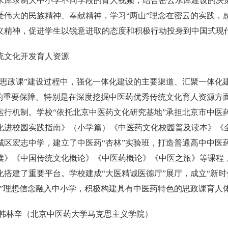
水库录制大中小学不同学段的育人视频，结合密云水库建设的决
受伟大的民族精神、奉献精神，学习“两山”理念在密云的实践，
义精神，促进学生以锐意进取的态度和积极行动投身到中国式现
统文化开发育人资源
大思政课”建设过程中，强化一体化建设的主要渠道、汇聚一体化
设的重要保障。特别是在深度挖掘中医药优秀传统文化育人资源方
运行机制。学校“依托北京中医药文化研究基地”承担北京市中医
化进校园实践指南》（小学篇）《中医药文化校园普及读本》《
城区宏志中学，建立了中医药“杏林”实验班，打造普通高中中医
读》《中国传统文化概论》《中医药概论》《中医之旅》等课程
化搭建了重要平台。学校建成“大医精诚医德厅”展厅，成立“新
诚”理想信念融入中小学，积极构建具有中医药特色的思政课育人
 韩林辛（北京中医药大学马克思主义学院）