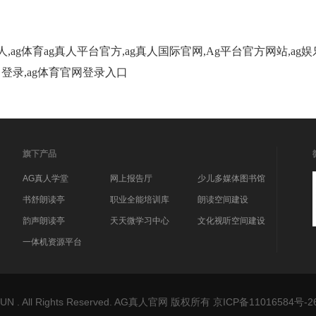
人,ag体育ag真人平台官方,ag真人国际官网,Ag平台官方网站,a
入口登录,ag体育官网登录入口
旗下产品
AG真人学堂
网上报告厅
少儿多媒体图书馆
书舒朗读亭
职业全能培训库
朗读空间建设
韵声朗读亭
天天微学习中心
文化视听空间建设
一体机资源平台
U&SUN . All Rights Reserved. AG真人官网 版权所有
京ICP备11016584号-2