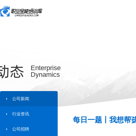
动态
Enterprise
Dynamics
公司新闻
行业资讯
每日一题丨我想帮孩
公司招聘