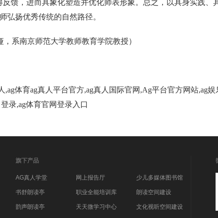
获得反馈，进而具象化塑造并优化师表形象。总之，以具身实践、
教师弘扬优秀传统的自然路径。
娅，系南京师范大学教师教育学院教授）
人,ag体育ag真人平台官方,ag真人国际官网,Ag平台官方网站,a
入口登录,ag体育官网登录入口
旗下产品
AG真人学堂
网上报告厅
少儿多媒体图书馆
书舒朗读亭
职业全能培训库
朗读空间建设
韵声朗读亭
天天微学习中心
文化视听空间建设