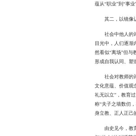
蕴从“职业”到“事
其二，以镜像
社会中他人的
目光中，人们逐渐
然看似“离场”但
形成自我认同、塑
社会对教师的
文化意蕴、价值观
礼无以立”，教育过
称“夫子之墙数仞，
身立教、正人正己
由史见今，教