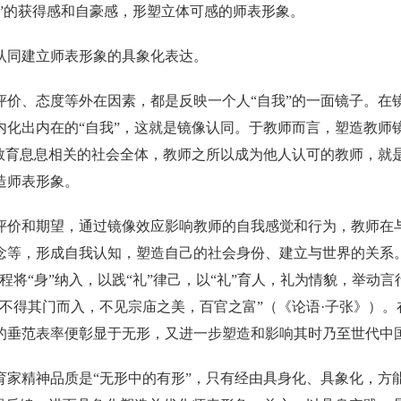
业”的获得感和自豪感，形塑立体可感的师表形象。
认同建立师表形象的具象化表达。
评价、态度等外在因素，都是反映一个人“自我”的一面镜子。在镜
内化出内在的“自我”，这就是镜像认同。于教师而言，塑造教师镜
与教育息息相关的社会全体，教师之所以成为他人认可的教师，就
造师表形象。
评价和期望，通过镜像效应影响教师的自我感觉和行为，教师在与
念等，形成自我认知，塑造自己的社会身份、建立与世界的关系。
程将“身”纳入，以践“礼”律己，以“礼”育人，礼为情貌，举动
不得其门而入，不见宗庙之美，百官之富”（《论语·子张》）。
的垂范表率便彰显于无形，又进一步塑造和影响其时乃至世代中
育家精神品质是“无形中的有形”，只有经由具身化、具象化，方