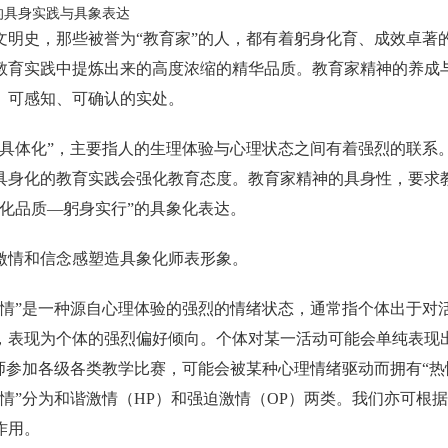
的具身实践与具象表达
文明史，那些被誉为“教育家”的人，都有着躬身化育、成效卓著
教育实践中提炼出来的高度浓缩的精华品质。教育家精神的养成
、可感知、可确认的实处。
“具体化”，主要指人的生理体验与心理状态之间有着强烈的联系
具身化的教育实践会强化教育态度。教育家精神的具身性，要求
内化品质—躬身实行”的具象化表达。
激情和信念感塑造具象化师表形象。
激情”是一种源自心理体验的强烈的情绪状态，通常指个体出于对
，表现为个体的强烈偏好倾向。个体对某一活动可能会单纯表现出
教师参加各级各类教学比赛，可能会被某种心理情绪驱动而拥有“热
激情”分为和谐激情（HP）和强迫激情（OP）两类。我们亦可根
作用。