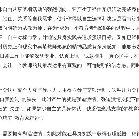
体自由从事某项活动的强烈倾向，它产生于经由某项活动完成身
、胜任、关系等自我需求，使个体得以自主选择和决定是否持续
取向明确为从教为师，在为“成为一个教育者”做准备的过程中，
杆，自主对标向学，并通过具身实践去追求预设目标。又如已经拥
对历史上和现实中典范教师形象的精神品质有亲身感知，能够激
在日常工作中能够深研专业、认真上课、诚意待生、真心护学，
，会让一个教师的具象表达带有直观的、可“触摸”的信念感。同
社会认可或个人尊严等压力，不得不参与某项活动，这种压力会传
“自我控制”的缺失，此时产生的就是强迫激情。强迫激情支配下
上的“失焦”。如果缺少自主的具身体认，缺乏信念感支撑的“教
培养“教育家精神”。
神需要拥有和谐激情，如此才能在具身实践中获得心理感悟、精