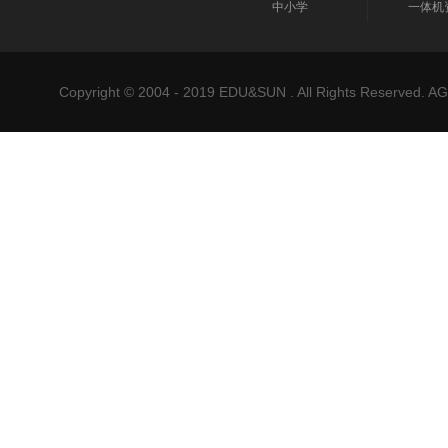
中小学
一体机
Copyright © 2004 - 2019 EDU&SUN . All Rights Reser