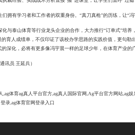
执裁经验、实战战术分析直接“搬”进课堂，让学生们直呼“过瘾
生们拥有学习者和工作者的双重身份。“真刀真枪”的历练，让“冯
深化与泰山体育等行业龙头企业的合作，大力推行“订单式”培养
亮眼的育人成绩单，不仅印证了该校办学思路的实践价值，更勾勒
模式的深化，必将有更多像冯宇晨一样的足球少年，在体育产业的
 通讯员 王延兵）
人,ag体育ag真人平台官方,ag真人国际官网,Ag平台官方网站,a
入口登录,ag体育官网登录入口