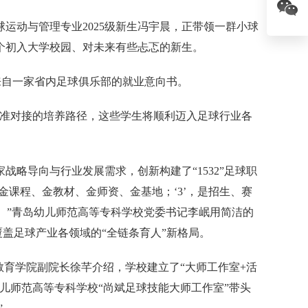
运动与管理专业2025级新生冯宇晨，正带领一群小球
个初入大学校园、对未来有些忐忑的新生。
来自一家省内足球俱乐部的就业意向书。
精准对接的培养路径，这些学生将顺利迈入足球行业各
略导向与行业发展需求，创新构建了“1532”足球职
、金课程、金教材、金师资、金基地；‘3’，是招生、赛
破。”青岛幼儿师范高等专科学校党委书记李岷用简洁的
覆盖足球产业各领域的“全链条育人”新格局。
教育学院副院长徐芊介绍，学校建立了“大师工作室+活
儿师范高等专科学校“尚斌足球技能大师工作室”带头