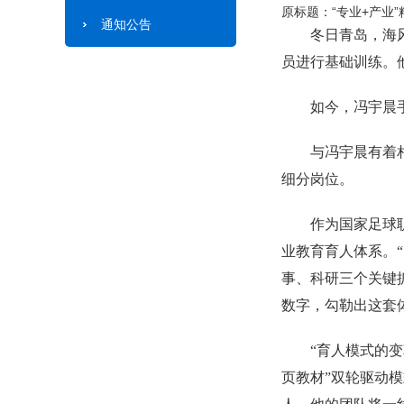
原标题：“专业+产业
通知公告
冬日青岛，海
员进行基础训练。
如今，冯宇晨
与冯宇晨有着
细分岗位。
作为国家足球
业教育育人体系。“
事、科研三个关键
数字，勾勒出这套体
“育人模式的
页教材”双轮驱动