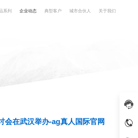
品系列
企业动态
典型客户
城市合伙人
关于我们
讨会在武汉举办-ag真人国际官网