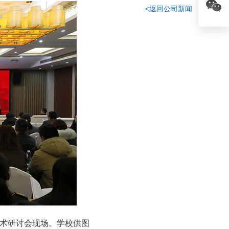
<返回公司新闻
学术研讨会现场。学校供图