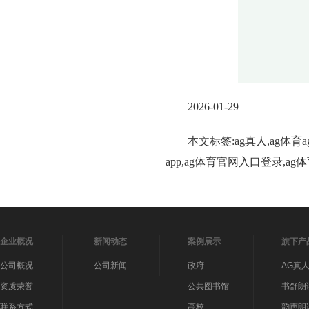
2026-01-29
本文标签:ag真人,ag体
app,ag体育官网入口登录,a
企业概况
新闻动态
案例展示
旗下产
公司概况
公司新闻
政府
AG真
资质荣誉
公共图书馆
书舒朗
联系方式
高校
韵声朗