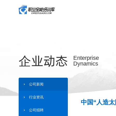
企业动态
Enterprise
Dynamics
公司新闻
行业资讯
中国“人造太
公司招聘