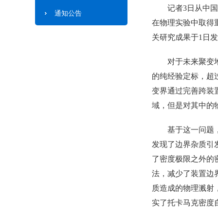
记者3日从中
通知公告
在物理实验中取得
关研究成果于1日
对于未来聚变
的纯经验定标，超
变界通过完善跨装
域，但是对其中的
基于这一问题
发现了边界杂质引
了密度极限之外的
法，减少了装置边
质造成的物理溅射
实了托卡马克密度