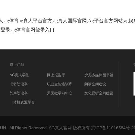
人,ag体育ag真人平台官方,ag真人国际官网,Ag平台官方网站,a
入口登录,ag体育官网登录入口
旗下产品
AG真人学堂
网上报告厅
少儿多媒体图书馆
书舒朗读亭
职业全能培训库
朗读空间建设
韵声朗读亭
天天微学习中心
文化视听空间建设
一体机资源平台
U&SUN . All Rights Reserved. AG真人官网 版权所有
京ICP备11016584号-2