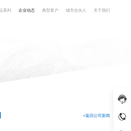
品系列
企业动态
典型客户
城市合伙人
关于我们
网
<返回公司新闻