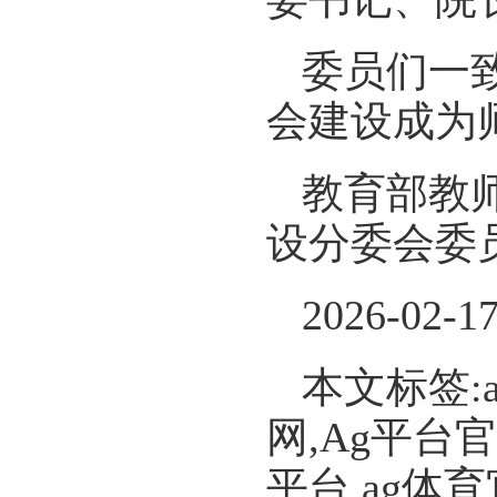
委员们一
会建设成为
教育部教
设分委会委
2026-02-1
本文标签:
网,Ag平台
平台,ag体