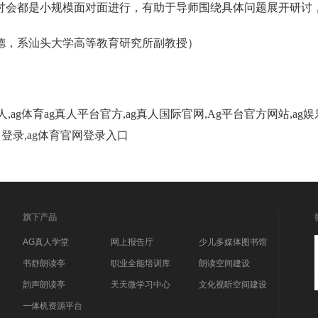
讨会都是小规模面对面进行，有助于导师围绕具体问题展开研讨
德，系汕头大学高等教育研究所副教授）
人,ag体育ag真人平台官方,ag真人国际官网,Ag平台官方网站,a
入口登录,ag体育官网登录入口
旗下产品
AG真人学堂
网上报告厅
少儿多媒体图书馆
书舒朗读亭
职业全能培训库
朗读空间建设
韵声朗读亭
天天微学习中心
文化视听空间建设
一体机资源平台