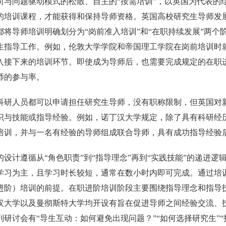
向与问题驱动模式的松散、自主的“按需培训”，以英国为代表的
的培训课程，才能获得和保持导师资格。英国高校研究生导师发
都将导师培训明确划分为“岗前准入培训”和“在职持续发展”两
生指导工作。例如，伦敦大学学院和帝国理工学院在岗前培训时
入接下来的培训环节。即使成为导师后，也需要完成规定的在职
师的参与率。
科研人员都可以申请担任研究生导师，没有职称限制，但英国对
识与技能或指导经验。例如，诺丁汉大学规定，除了具有科研经
培训，并与一名有经验的导师组成联合导师，具有成功指导经验
的设计遵循从“角色职责”到“指导理念”再到“实践技能”的递进
学习为主，且学习时长较短，通常在数小时内即可完成。通过培
进阶）培训的前提。在职进阶培训阶段主要围绕指导理念和指导
汉大学以及曼彻斯特大学均开设有旨在促进导师之间经验交流、
研讨会有“导生互动：如何避免出现问题？”“如何选择研究生”