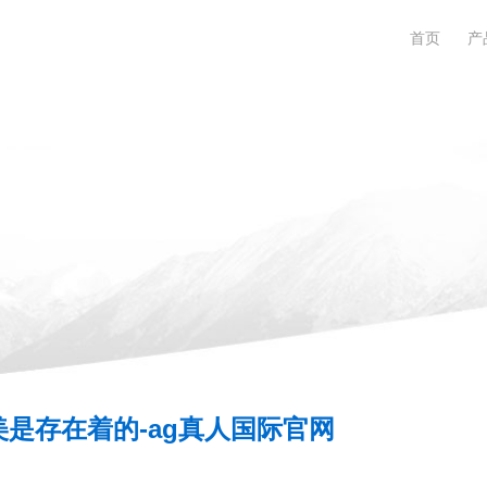
首页
产
是存在着的-ag真人国际官网