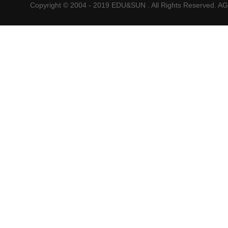
Copyright © 2004 - 2019 EDU&SUN . All Rights Reser