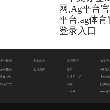
网,Ag平台
平台,ag体
登录入口
企业概况
新闻动态
案例展示
旗下产
公司概况
公司新闻
政府
AG真
资质荣誉
公共图书馆
书舒朗
联系方式
高校
韵声朗
中小学
一体机