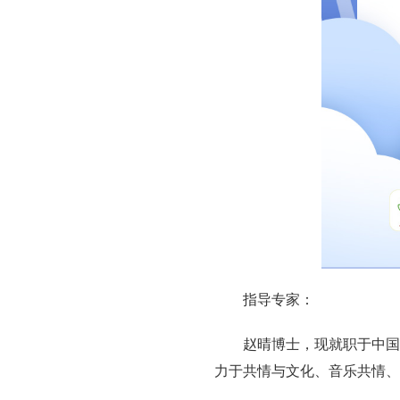
指导专家：
赵晴博士，现就职于中国
力于共情与文化、音乐共情、