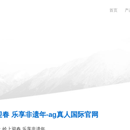
首页
产
春 乐享非遗年-ag真人国际官网
：岭上迎春 乐享非遗年