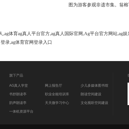
图为游客参观非遗市集。翁榕
人,ag体育ag真人平台官方,ag真人国际官网,Ag平台官方网站,a
入口登录,ag体育官网登录入口
旗下产品
AG真人学堂
网上报告厅
少儿多媒体图书馆
书舒朗读亭
职业全能培训库
朗读空间建设
韵声朗读亭
天天微学习中心
文化视听空间建设
一体机资源平台