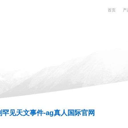
首页
产
到罕见天文事件-ag真人国际官网