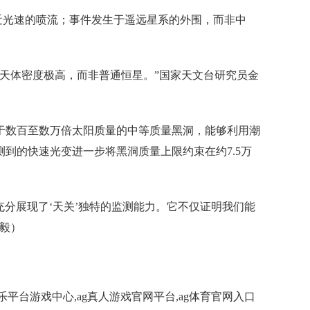
近光速的喷流；事件发生于遥远星系的外围，而非中
天体密度极高，而非普通恒星。”国家天文台研究员金
于数百至数万倍太阳质量的中等质量黑洞，能够利用潮
到的快速光变进一步将黑洞质量上限约束在约7.5万
现，充分展现了‘天关’独特的监测能力。它不仅证明我们能
毅）
g娱乐平台游戏中心,ag真人游戏官网平台,ag体育官网入口