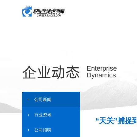
企业动态
Enterprise
Dynamics
公司新闻
行业资讯
“天关”捕捉
公司招聘