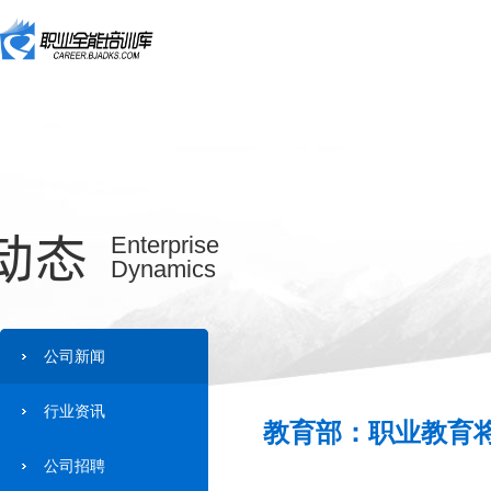
动态
Enterprise
Dynamics
公司新闻
行业资讯
教育部：职业教育将
公司招聘