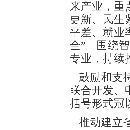
来产业，重
更新、民生
平差、就业
全”。围绕
专业，持续
鼓励和支
联合开发、
括号形式冠
推动建立