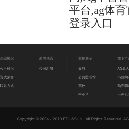
平台,ag体
登录入口
企业概况
新闻动态
案例展示
旗下产
公司概况
公司新闻
政府
AG真
资质荣誉
公共图书馆
书舒朗
联系方式
高校
韵声朗
中小学
一体机
Copyright © 2004 - 2019 EDU&SUN . All Rights Reser