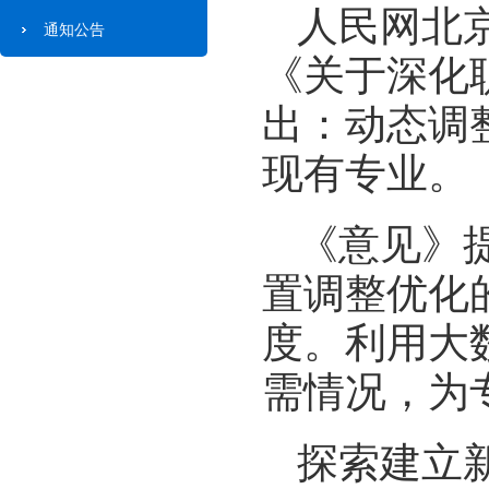
人民网北京
通知公告
《关于深化
出：动态调
现有专业。
《意见》
置调整优化
度。利用大
需情况，为
探索建立