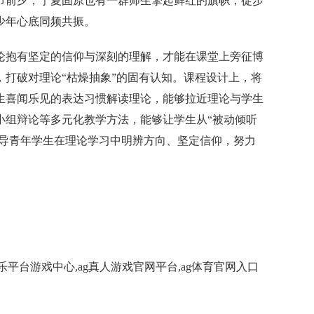
节前夕，宁夏固原也有一群师生擎起鲜红的旗帜，徒步
少年心底同频共振。
论抱有坚定的信仰与深刻的理解，才能在课堂上旁征博
打破对理论“枯燥抽象”的固有认知。课程设计上，将
生喜闻乐见的表达习惯解读理论，能够拉近理论与学生
小组辩论等多元化教学方法，能够让学生从“被动倾听
引导青年学生在理论学习中明辨方向、坚定信仰，努力
g娱乐平台游戏中心,ag真人游戏官网平台,ag体育官网入口