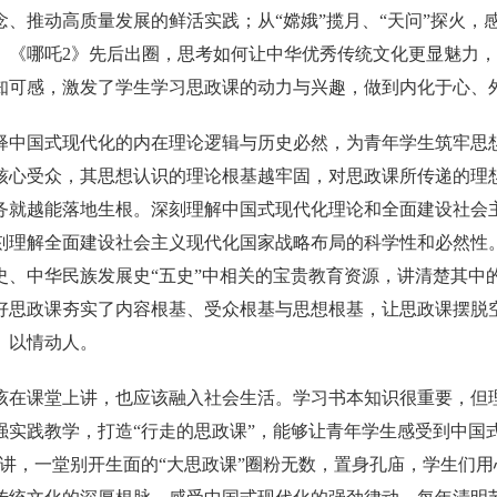
念、推动高质量发展的鲜活实践；从“嫦娥”揽月、“天问”探火
》《哪吒2》先后出圈，思考如何让中华优秀传统文化更显魅力
知可感，激发了学生学习思政课的动力与兴趣，做到内化于心、
释中国式现代化的内在理论逻辑与历史必然，为青年学生筑牢思
核心受众，其思想认识的理论根基越牢固，对思政课所传递的理
务就越能落地生根。深刻理解中国式现代化理论和全面建设社会
刻理解全面建设社会主义现代化国家战略布局的科学性和必然性
史、中华民族发展史“五史”中相关的宝贵教育资源，讲清楚其中的
好思政课夯实了内容根基、受众根基与思想根基，让思政课摆脱
、以情动人。
该在课堂上讲，也应该融入社会生活。学习书本知识很重要，但
强实践教学，打造“行走的思政课”，能够让青年学生感受到中国
开讲，一堂别开生面的“大思政课”圈粉无数，置身孔庙，学生们