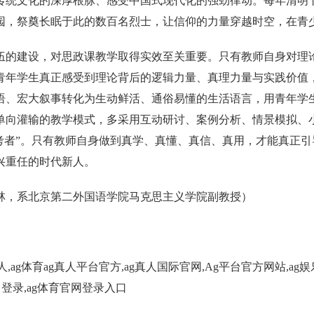
传统文化的深厚根脉、感受中国式现代化的强劲律动。每年清明
园，祭奠长眠于此的数百名烈士，让信仰的力量穿越时空，在青
伍的建设，对思政课教学取得实效至关重要。只有教师自身对理
青年学生真正感受到理论背后的逻辑力量、真理力量与实践价值，
语、宏大叙事转化为生动鲜活、通俗易懂的生活语言，用青年学
单向灌输的教学模式，多采用互动研讨、案例分析、情景模拟、
思考者”。只有教师自身做到真学、真懂、真信、真用，才能真正
兴重任的时代新人。
林，系北京第二外国语学院马克思主义学院副教授）
人,ag体育ag真人平台官方,ag真人国际官网,Ag平台官方网站,a
入口登录,ag体育官网登录入口