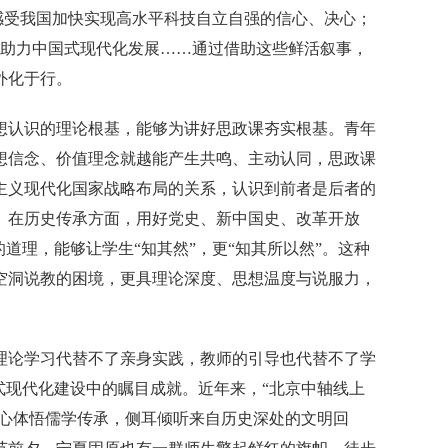
，感受我国加快实现高水平科技自立自强的信心、决心；
，助力中国式现代化发展……通过借助这些鲜活叙事，
外化于行。
想认识的理论根基，能够为讲好思政课夯实根基。青年
想信念、价值理念就越能产生共鸣、主动认同，思政课
主义现代化国家战略布局的关系，认识到前者是后者的
。在历史传承方面，用好党史、新中国史、改革开放
道理，能够让学生“知其然”，更“知其所以然”。这种
空洞说教的困境，更具理论深度、思想温度与说服力，
理论学习代替不了亲身实践，教师的引导也代替不了学
式现代化建设中的瞩目成就。近年来，“北京中轴线上
用心体悟儒学传承，侧耳倾听来自历史深处的文明回