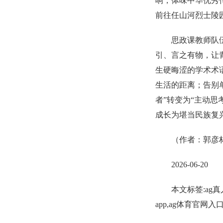
响，体味中华优秀
前往任山河烈士陵
思政课教师队
引、言之有物，让
生硬晦涩的学术术
生活的距离；告别
者”转变为“主动
成长为堪当民族复
（作者：郭彦
2026-06-20
本文标签:ag真
app,ag体育官网