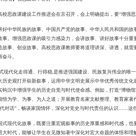
高校思政课建设工作推进会在京召开，会上明确提出，要“增强思
讲好中华民族的故事、中国共产党的故事、中华人民共和国的故
故事。增强思政课的吸引力感染力，会讲故事、讲好故事十分重
造故事、创业故事。高校思政课教师要将道理讲深、讲透，就需
砺奋斗。
国式现代化走得通、行得稳,是推进强国建设、民族复兴伟业的唯一
大历史观打开崭新叙事，运用中华文明史展示中华优秀传统文化
实钩沉中增强学生的历史自觉与时代使命感。例如，打造“博物馆
细悟为学、为事、为人之道；开展教育名家文献整理、教育家著
时代对话”，畅谈家国情怀，深化对党史与时代责任的认识……这
国式现代化故事，既要注重宏观叙事的历史厚重感和时代感，也
照大时代，能够让学生在见微知著中深化对宏大命题的体悟和理解