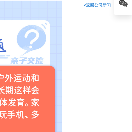
<返回公司新闻