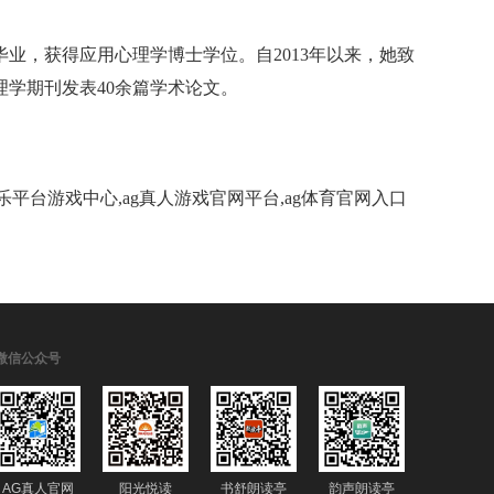
毕业，获得应用心理学博士学位。自2013年以来，她致
学期刊发表40余篇学术论文。
g娱乐平台游戏中心,ag真人游戏官网平台,ag体育官网入口
微信公众号
AG真人官网
阳光悦读
书舒朗读亭
韵声朗读亭