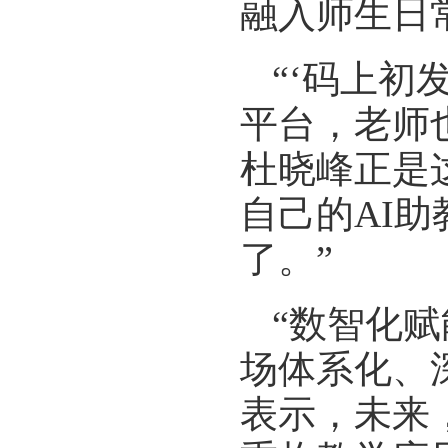
融入师生日
“‘码上
平台，老师
杜晓峰正是
自己的AI
了。”
“数智化
场体系化、
表示，未来