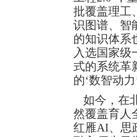
批覆盖理工
识图谱、智
的知识体系
入选国家级
式的系统革
的‘数智动力
如今，在北
然覆盖育人
红雁AI、