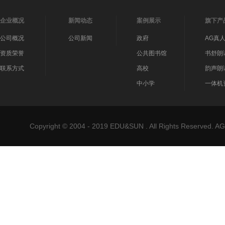
企业概况
新闻动态
案例展示
旗下产
公司概况
公司新闻
政府
AG真
资质荣誉
公共图书馆
书舒朗
联系方式
高校
韵声朗
中小学
一体机
Copyright © 2004 - 2019 EDU&SUN . All Rights Reser