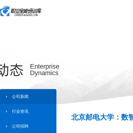
动态
Enterprise
Dynamics
公司新闻
行业资讯
北京邮电大学：数智
公司招聘