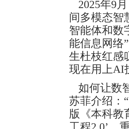
2025年
间多模态智
智能体和数
能信息网络
生杜枝红感
现在用上A
如何让数
苏菲介绍：“
版《本科教
工程2.0’